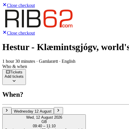
Close checkout
Close checkout
Hestur - Klæmintsgjógv, world's
1 hour 30 minutes · Gamlarætt · English
Who & when
Tickets
Add tickets
When?
Wednesday 12 August
Wed, 12 August 2026
GB
09:40 – 11:10